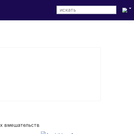
Выбери
ых вмешательств