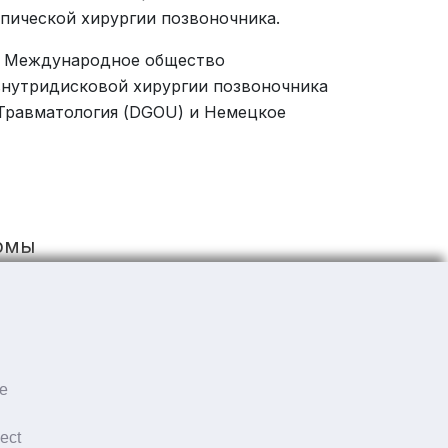
пической хирургии позвоночника.
ак Международное общество
внутридисковой хирургии позвоночника
 Травматология (DGOU) и Немецкое
ормы
ормы
he
ject