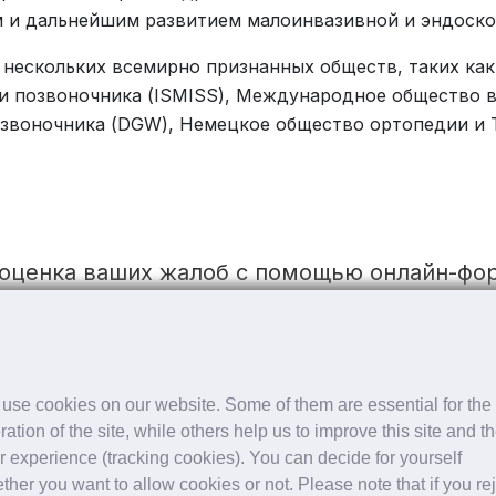
 и дальнейшим развитием малоинвазивной и эндоско
 нескольких всемирно признанных обществ, таких к
и позвоночника (ISMISS), Международное общество 
позвоночника (DGW), Немецкое общество ортопедии и
 оценка ваших жалоб с помощью онлайн-ф
 оценка ваших жалоб с помощью онлайн-ф
use cookies on our website. Some of them are essential for the
ration of the site, while others help us to improve this site and t
сегда быть в курсе.
r experience (tracking cookies). You can decide for yourself
ther you want to allow cookies or not. Please note that if you re