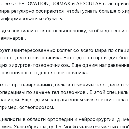
стве с CEPTOVATION, JOIMAX и AESCULAP стал призн
мира регулярно собираются, чтобы узнать больше о хи
 информировать и обучать.
ы для специалистов по позвоночнику, чтобы донести
еминаров .
рует заинтересованных коллег со всего мира по спе
ого отдела позвоночника. Ежегодно он проводит бол
ущих хирургов-позвоночников. Еще одним направлени
и поясничного отделов позвоночника.
м по протезированию дисков поясничного отдела поз
перациям по замене тел позвонков . В этой специаль
раницей. Еще одним направлением является кифопласт
апример, остеопорозом.
циалисты в области ортопедии и нейрохирургии, д. м
мин Хельмбрехт и др. Ivo Vocko является частью гло