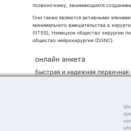
позвоночнику, занимающихся созданием
Они также являются активными членами
минимального вмешательства в хирурги
(IITSS), Немецкое общество хирургии 
общество нейрохирургии (DGNC).
онлайн анкета
Быстрая и надежная первичная
БОЛЬШЕ ОБ ЭТОМ
Быстрая и надежная первичная
We 
ope
Подпишитесь на нашу рассылку, чтобы в
use
whe