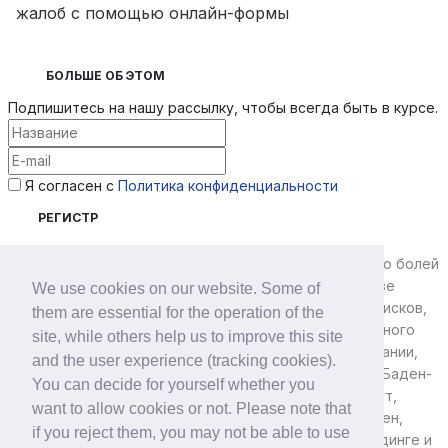
жалоб с помощью онлайн-формы
БОЛЬШЕ ОБ ЭТОМ
Подпишитесь на нашу рассылку, чтобы всегда быть в курсе.
Я согласен с
Политика конфиденциальности
apex
spine®
CENTER
- ваши специалисты по лечению болей
в спине, шее, межпозвоночных грыжах, стенозе
We use cookies on our website. Some of
позвоночного канала, хирургии дисков, хирургии дисков,
them are essential for the operation of the
сужении позвоночного канала, стенозе позвоночного
site, while others help us to improve this site
канала,
эндоскопической хирургии дисков
в Германии,
and the user experience (tracking cookies).
Швейцарии, Эльзасе (Эльзасе), Рейнланд- Пфальц, Баден-
You can decide for yourself whether you
Вюртемберг, Гессен, Саар, Бавария, Франкфурт,
want to allow cookies or not. Please note that
Гейдельберг, Карлсруэ, Мангейм, Майнц, Мюнхен,
if you reject them, you may not be able to use
Нойштадт, Штутгарт, с партнерами в Мюнхене, Эрдинге и